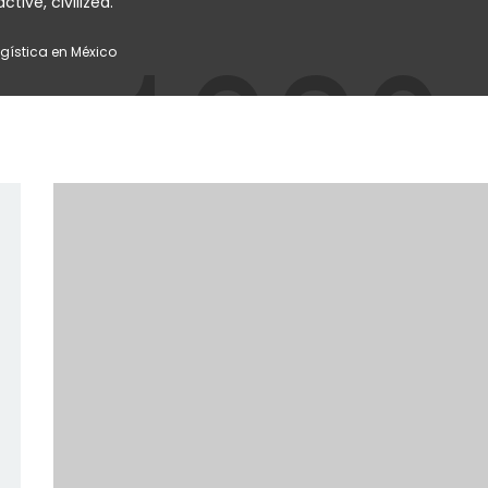
tive, civilized.
ogística en México