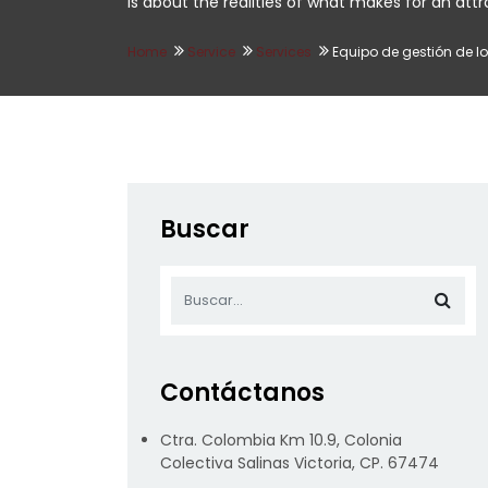
is about the realities of what makes for an attrac
Home
Service
Services
Equipo de gestión de l
Buscar
Contáctanos
Ctra. Colombia Km 10.9, Colonia
Colectiva Salinas Victoria, CP. 67474