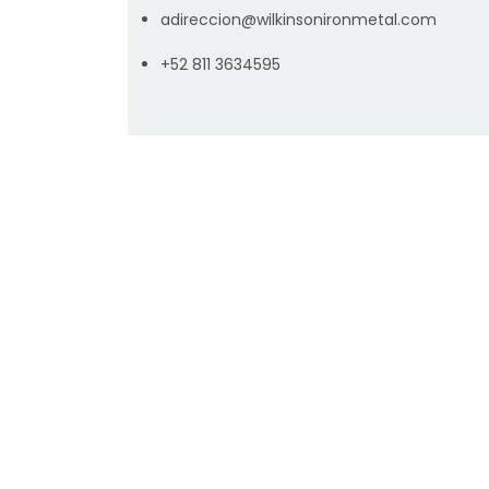
adireccion@wilkinsonironmetal.com
+52 811 3634595