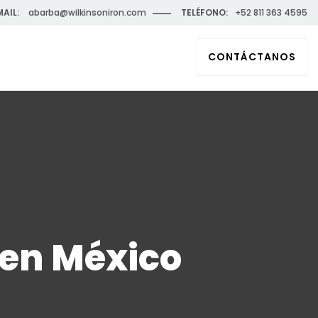
MAIL:
abarba@wilkinsoniron.com
TELÉFONO:
+52 811 363 4595
CONTÁCTANOS
 en México