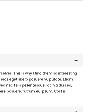
lves. This is why I find them so interesting
eros eget libero posuere vulputate. Etiam
Sed nec felis pellentesque, lacinia dui sed,
uere posuere, rutrum eu ipsum. Cost is